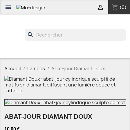
shopping_cart


(0)
search
Accueil
Lampes
Abat-jour Diamant Doux
ABAT-JOUR DIAMANT DOUX
10,00 €