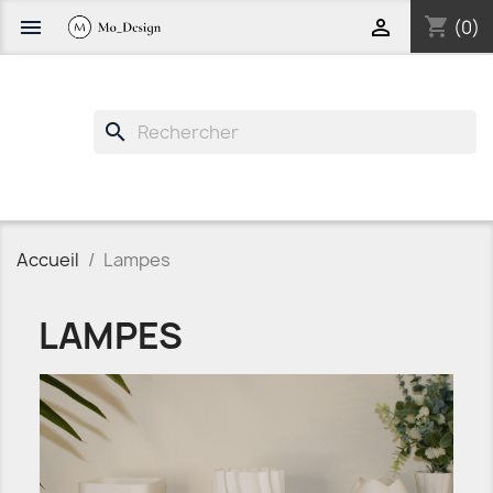
shopping_cart


(0)
search
Accueil
Lampes
LAMPES