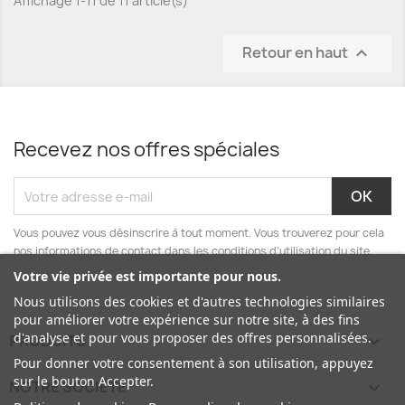
Affichage 1-11 de 11 article(s)
Retour en haut

Recevez nos offres spéciales
Vous pouvez vous désinscrire à tout moment. Vous trouverez pour cela
nos informations de contact dans les conditions d'utilisation du site.
Votre vie privée est importante pour nous.
Nous utilisons des cookies et d'autres technologies similaires
pour améliorer votre expérience sur notre site, à des fins
d'analyse et pour vous proposer des offres personnalisées.
PRODUITS

Pour donner votre consentement à son utilisation, appuyez
sur le bouton Accepter.
NOTRE SOCIÉTÉ
