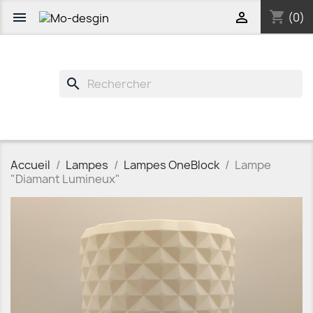
shopping_cart


(0)
search
Accueil
Lampes
Lampes OneBlock
Lampe
"Diamant Lumineux"